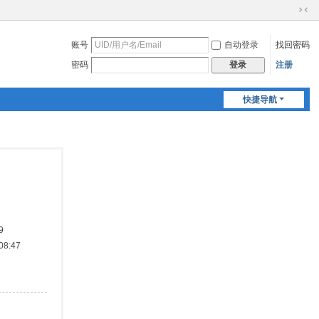
切
换
账号
自动登录
找回密码
到
窄
密码
注册
登录
版
快捷导航
9
8:47