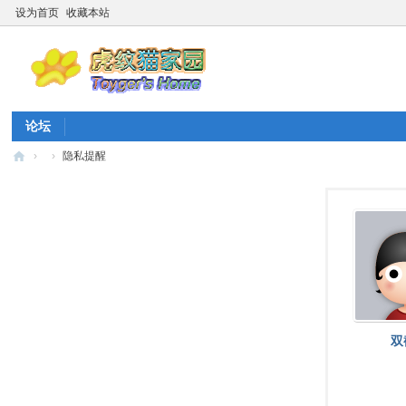
设为首页
收藏本站
论坛
›
›
隐私提醒
虎
纹
猫
家
园
☆
20
双
26