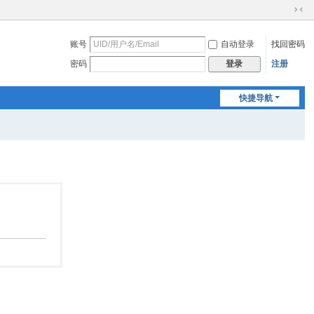
切
换
账号
自动登录
找回密码
到
窄
密码
注册
登录
版
快捷导航