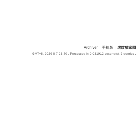
Archiver
|
手机版
|
虎纹猫家园
GMT+8, 2026-8-7 23:40
, Processed in 0.031912 second(s), 5 queries .