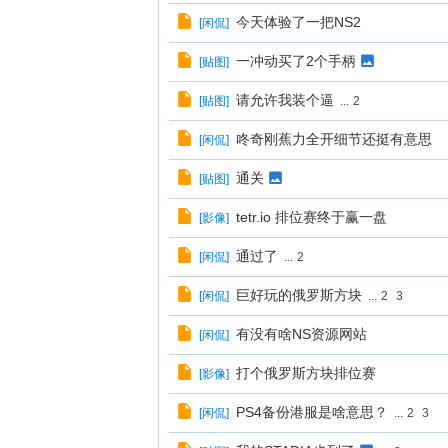
今天体验了一把NS2
[
闲侃
]
一冲动买了2个手柄
[
贴图
]
请允许我装个逼
[
贴图
]
...
2
咚奇刚蕉力全开细节还挺有意思
[
闲侃
]
通关
[
贴图
]
tetr.io 排位赛终于赢一盘
[
影像
]
通过了
[
闲侃
]
...
2
巨好玩的俄罗斯方块
[
闲侃
]
...
2
3
有没有啥NS资源网站
[
闲侃
]
打个俄罗斯方块排位赛
[
影像
]
PS4备份港服是啥意思？
[
闲侃
]
...
2
3