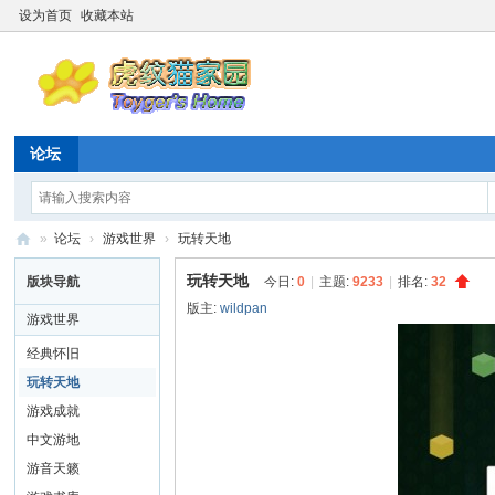
设为首页
收藏本站
论坛
»
论坛
›
游戏世界
›
玩转天地
虎
玩转天地
版块导航
今日:
0
|
主题:
9233
|
排名:
32
纹
版主:
wildpan
游戏世界
猫
经典怀旧
家
玩转天地
园
游戏成就
☆
中文游地
20
游音天籁