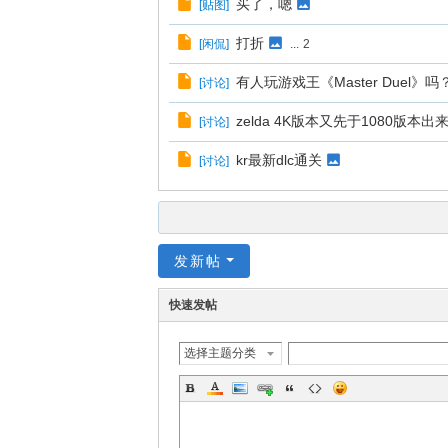
买了，嗯
[
贴图
]
打折
[
闲侃
]
...
2
有人玩游戏王《Master Duel》吗
[
讨论
]
zelda 4K版本又先于1080版本出
[
讨论
]
kr最新dlc通关
[
讨论
]
发新帖
快速发帖
选择主题分类