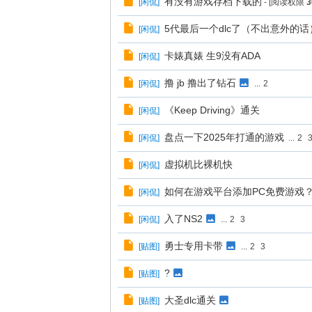
有没有游戏存档下载的
[
闲侃
]
- [阅读权限
3
5代最后一个dlc了（不出意外的话
[
闲侃
]
卡婊真婊 生9没有ADA
[
闲侃
]
撸 jb 撸出了钻石
[
闲侃
]
...
2
《Keep Driving》通关
[
闲侃
]
盘点一下2025年打通的游戏
[
闲侃
]
...
2
虚拟机比裸机快
[
闲侃
]
如何在游戏平台添加PC免费游戏
[
闲侃
]
入了NS2
[
闲侃
]
...
2
3
勇士专用卡带
[
贴图
]
...
2
3
?
[
贴图
]
大圣dlc通关
[
贴图
]