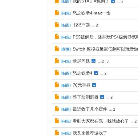
我的STADIA也到了
[
贴图
]
...
2
怒之铁拳4 max一命
[
闲侃
]
书记严选
[
贴图
]
...
2
PS5破解后，还能玩PS4破解游戏
[
闲侃
]
Switch 模拟器延迟低到可以玩音
[
影像
]
录屏问题
[
闲侃
]
...
2
3
怒之铁拳4
[
贴图
]
...
2
70元手柄
[
贴图
]
整了块洞洞板
[
贴图
]
...
2
最近收了几个摆件
[
贴图
]
...
2
看到大家都在骂，我就放心了
[
闲侃
]
...
2
我又来推荐游戏了
[
闲侃
]