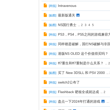
Intravenous
[
闲侃
]
最新版通关
[
贴图
]
NS国行勇士
[
贴图
]
...
2
3
4
5
PS3，PS4，PS5之间的游戏兼
[
闲侃
]
同样都是破解，国行NS破解与非
[
闲侃
]
港版NS OLED 这个价值得买吗？
[
闲侃
]
ff7重生和ff7重制是什么关系？
[
闲侃
]
...
买了 New 3DSLL 和 PSV 2000
[
贴图
]
...
switch2公布了
[
闲侃
]
Flashback 硬核全成就达成
[
闲侃
]
...
2
盘点一下2024年打通的游戏
[
闲侃
]
...