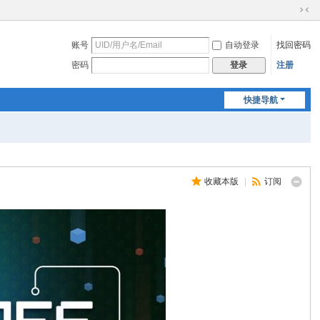
切
换
账号
自动登录
找回密码
到
窄
密码
注册
登录
版
快捷导航
收藏本版
|
订阅