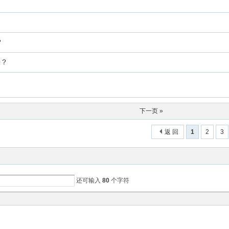
？
来？
下一页 »
返 回
1
2
3
还可输入
80
个字符