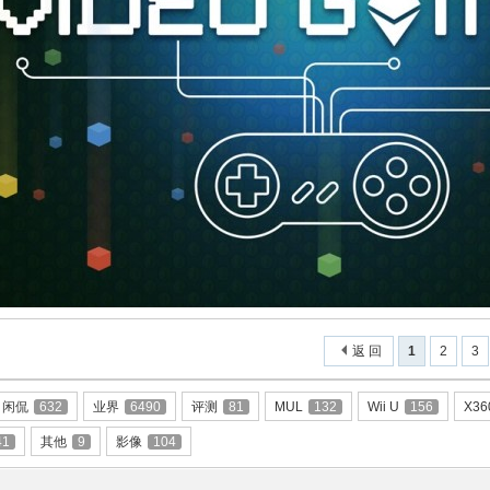
返 回
1
2
3
闲侃
632
业界
6490
评测
81
MUL
132
Wii U
156
X36
41
其他
9
影像
104