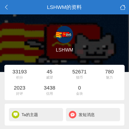
LSHWM的资料
LSHWM
33193
45
52671
780
积分
威望
猫币
魅力
2023
3438
0
好评
信用
金块
Ta的主题
发短消息