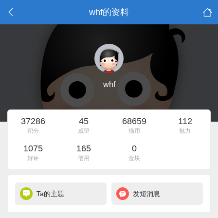
whf的资料
whf
37286
45
68659
112
积分
威望
猫币
魅力
1075
165
0
好评
信用
金块
Ta的主题
发短消息