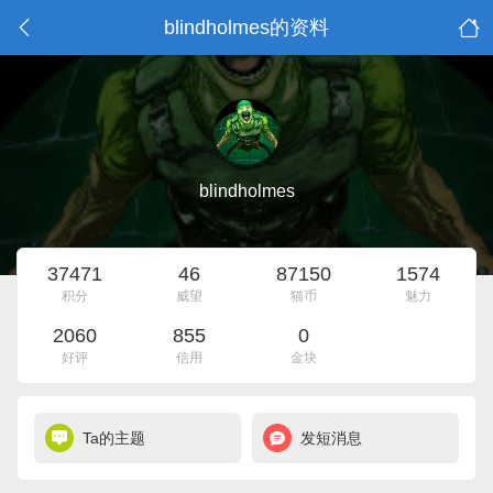
blindholmes的资料
blindholmes
37471
46
87150
1574
积分
威望
猫币
魅力
2060
855
0
好评
信用
金块
Ta的主题
发短消息