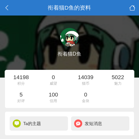
衔着猫D鱼的资料
衔着猫D鱼
14198
0
14039
5022
积分
威望
猫币
魅力
5
100
0
好评
信用
金块
Ta的主题
发短消息