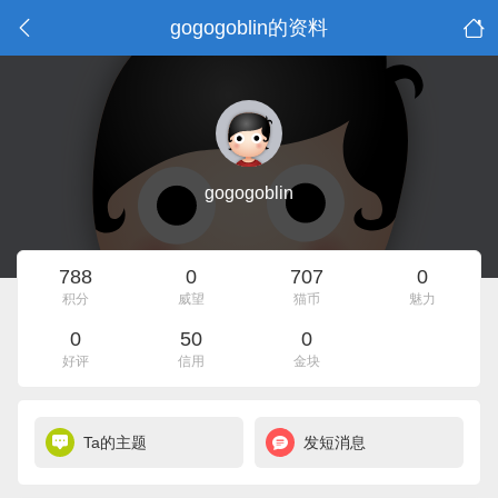
gogogoblin的资料
gogogoblin
788
0
707
0
积分
威望
猫币
魅力
0
50
0
好评
信用
金块
Ta的主题
发短消息